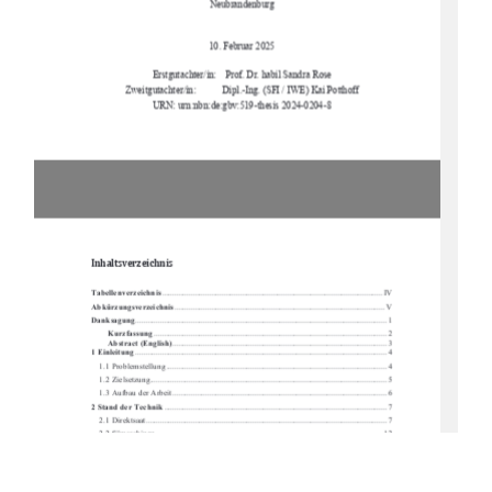
Neubrandenburg
10. Februar 2025
Erstgutachter/in:    Prof.    
Dr. habil Sandra Rose
Zweitgutachter/in: 
Dipl.-Ing. (SFI / IWE) Kai Potthoff
URN: urn:nbn:de:gbv:519-thesis 2024-0204-8
Inhaltsverzeichnis 
Tabellenverzeichnis
 ........................................................................................................... IV
Abkürzungsverzeichnis
 ......................................................................................................  V
Danksagung
 ..........................................................................................................................  1
Kurzfassung
 ................................................................................................................. 2
Abstract (English)
 ........................................................................................................  3
1 Einleitung
 .......................................................................................................................... 4
1.1 Problemstellung ...........................................................................................................
 4
1.2 Zielsetzung................................................................................................................
... 5
1.3 Aufbau der Arbeit ........................................................................................................ 
6
2 Stand der Technik
 ............................................................................................................ 7
2.1 Direktsaat ................................................................................................................
..... 7
2.2 Sämaschinen .............................................................................................................. 
12
2.3 Säschare ..................................................................................................................
... 15
3 Material und Methoden
 ................................................................................................. 22
3.1 Standort ..................................................................................................................
.... 22
3.2 Versuchsaufbau und Randomisierung ....................................................................... 23