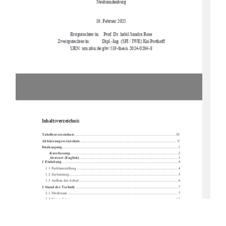
Neubrandenburg
10. Februar 2025
Erstgutachter/in:    Prof.    
Dr. habil Sandra Rose
Zweitgutachter/in: 
Dipl.-Ing. (SFI / IWE) Kai Potthoff
URN: urn:nbn:de:gbv:519-thesis 2024-0204-8
Inhaltsverzeichnis 
Tabellenverzeichnis
 ........................................................................................................... IV
Abkürzungsverzeichnis
 ......................................................................................................  V
Danksagung
 ..........................................................................................................................  1
Kurzfassung
 ................................................................................................................. 2
Abstract (English)
 ........................................................................................................  3
1 Einleitung
 .......................................................................................................................... 4
1.1 Problemstellung ...........................................................................................................
 4
1.2 Zielsetzung................................................................................................................
... 5
1.3 Aufbau der Arbeit ........................................................................................................ 
6
2 Stand der Technik
 ............................................................................................................ 7
2.1 Direktsaat ................................................................................................................
..... 7
2.2 Sämaschinen .............................................................................................................. 
12
2.3 Säschare ..................................................................................................................
... 15
3 Material und Methoden
 ................................................................................................. 22
3.1 Standort ..................................................................................................................
.... 22
3.2 Versuchsaufbau und Randomisierung ....................................................................... 23