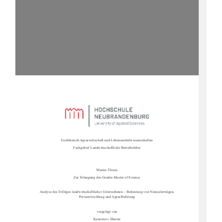
Fachbereich Agrarwirtschaft und Lebensmittelwissenschaften
Fachgebiet Landwirtschaftliche Betriebslehre
Master-Thesis
Zur Erlangung des Grades Master of Science
Analyse des Erfolges landwirtschaftlicher Un
ternehmen – Bedeutung von Naturalerträgen, 
Preisentwicklung und Agrarförderung
vorgelegt von
Kuznetsov Maxim