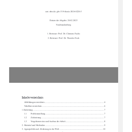
urn: nbn:de: gbv:519-thesis-2024-0220-5
Datum der Abgabe: 20.02.2025
Neubrandenburg
1. Betreuer: Prof. Dr. Clemens Fuchs
2. Betreuer: Prof. Dr. Theodor Fock
Inhaltsverzeichnis 
Abbildungsverzeichnis
 ........................................................................................................... 
4
Tabellenverzeichnis
 ................................................................................................................ 
6
1.Einleitung
 ..............................................................................................................................
.. 
7
1.1
Problemstellung
 .......................................................................................................... 
7
1.2
Zielsetzung
 ................................................................................................................. 
7
1.3
Vorgehensweise und Ausbau der Arbeit
 ..................................................................... 
8
2.
Material und Methoden
 .......................................................................................................... 
9
3.
Agrarpolitik und -förderung in der Welt
 .............................................................................. 
10