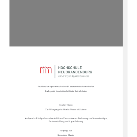
Fachbereich Agrarwirtschaft und Lebensmittelwissenschaften
Fachgebiet Landwirtschaftliche Betriebslehre
Master-Thesis
Zur Erlangung des Grades Master of Science
Analyse des Erfolges landwirtschaftlicher Un
ternehmen – Bedeutung von Naturalerträgen, 
Preisentwicklung und Agrarförderung
vorgelegt von
Kuznetsov Maxim