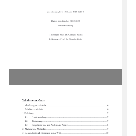
urn: nbn:de: gbv:519-thesis-2024-0220-5
Datum der Abgabe: 20.02.2025
Neubrandenburg
1. Betreuer: Prof. Dr. Clemens Fuchs
2. Betreuer: Prof. Dr. Theodor Fock
Inhaltsverzeichnis 
Abbildungsverzeichnis
 ........................................................................................................... 
4
Tabellenverzeichnis
 ................................................................................................................ 
6
1.Einleitung
 ..............................................................................................................................
.. 
7
1.1
Problemstellung
 .......................................................................................................... 
7
1.2
Zielsetzung
 ................................................................................................................. 
7
1.3
Vorgehensweise und Ausbau der Arbeit
 ..................................................................... 
8
2.
Material und Methoden
 .......................................................................................................... 
9
3.
Agrarpolitik und -förderung in der Welt
 .............................................................................. 
10