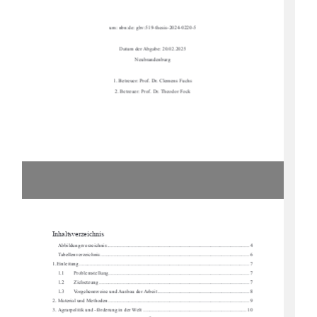
urn: nbn:de: gbv:519-thesis-2024-0220-5
Datum der Abgabe: 20.02.2025
Neubrandenburg
1. Betreuer: Prof. Dr. Clemens Fuchs
2. Betreuer: Prof. Dr. Theodor Fock
Inhaltsverzeichnis 
Abbildungsverzeichnis
 ........................................................................................................... 
4
Tabellenverzeichnis
 ................................................................................................................ 
6
1.Einleitung
 ..............................................................................................................................
.. 
7
1.1
Problemstellung
 .......................................................................................................... 
7
1.2
Zielsetzung
 ................................................................................................................. 
7
1.3
Vorgehensweise und Ausbau der Arbeit
 ..................................................................... 
8
2.
Material und Methoden
 .......................................................................................................... 
9
3.
Agrarpolitik und -förderung in der Welt
 .............................................................................. 
10