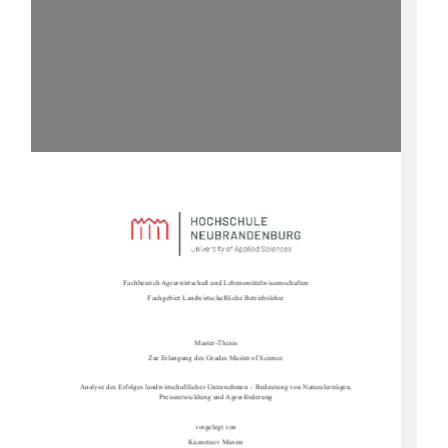
Fachbereich Agrarwirtschaft und Lebensmittelwissenschaften
Fachgebiet Landwirtschaftliche Betriebslehre
Master-Thesis
Zur Erlangung des Grades Master of Science
Analyse des Erfolges landwirtschaftlicher Un
ternehmen – Bedeutung von Naturalerträgen, 
Preisentwicklung und Agrarförderung
vorgelegt von
Kuznetsov Maxim