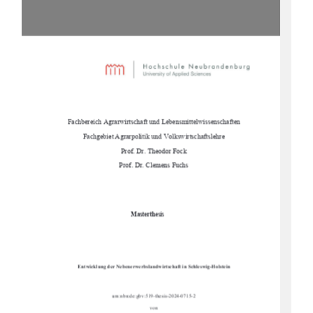
Fachbereich Agrarwirtschaft und Lebensmittelwissenschaften
Fachgebiet Agrarpolitik und Volkswirtschaftslehre
Prof. Dr. Theodor Fock
Prof. Dr. Clemens Fuchs
Masterthesis
Entwicklung der Nebenerwerbslandwi
rtschaft in Schleswig-Holstein
urn:nbn:de:gbv:519-thesis-2024-0715-2
von