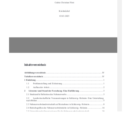
Cedric Christian Först
Kirchnüchel
03.03.2025
Inhaltsverzeichnis 
Abbildungsverzeichnis
 ...................................................................................................... IV
Tabellenverzeichnis
 ........................................................................................................... IV
1 Einleitung
 .......................................................................................................................... 1
1.1
Problemstellung und Zielsetzung .......................................................................... 1
1.2
Aufbau der Arbeit .................................................................................................. 2
2
Literatur und Stand der Forschung: Eine Einführung
 ........................................... 3
2.1 Strukturelle Definition des Nebenerwerbs .................................................................. 3
2.2
Landwirtschaftliche Voraussetzungen in Sc
hleswig- Holstein: Eine Unterteilung 
nach Böden ....................................................................................................................
.... 5
2.3 Nebenerwerbslandwirtschaft auf Kreise
bene in Schleswig- Holstein ......................... 8
2.4 Betriebsgrößen der Nebenerwerbsbetrie
be in Schleswig- Holstein .......................... 16
2.5 Unterstützende Organisationen für die Nebenerwerbslandwirtschaft ....................... 20
2.6 Nebenerwerbslandwirtschaft in der Bundesrepublik Deutschland ............................ 21
2.7
Nebenerwerbslandwirtschaft in der EU ............................................................... 27
2.8
Nebenerwerbslandwirtschaft international .......................................................... 31
3 Volkswirtschaftliche Betrachtun
g der Nebenerwerbslandwirtschaft
 ....................... 34
3.1 Sozioökonomische Betrachtung der Nebenerwerbslandwirtschaft ........................... 34