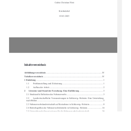
Cedric Christian Först
Kirchnüchel
03.03.2025
Inhaltsverzeichnis 
Abbildungsverzeichnis
 ...................................................................................................... IV
Tabellenverzeichnis
 ........................................................................................................... IV
1 Einleitung
 .......................................................................................................................... 1
1.1
Problemstellung und Zielsetzung .......................................................................... 1
1.2
Aufbau der Arbeit .................................................................................................. 2
2
Literatur und Stand der Forschung: Eine Einführung
 ........................................... 3
2.1 Strukturelle Definition des Nebenerwerbs .................................................................. 3
2.2
Landwirtschaftliche Voraussetzungen in Sc
hleswig- Holstein: Eine Unterteilung 
nach Böden ....................................................................................................................
.... 5
2.3 Nebenerwerbslandwirtschaft auf Kreise
bene in Schleswig- Holstein ......................... 8
2.4 Betriebsgrößen der Nebenerwerbsbetrie
be in Schleswig- Holstein .......................... 16
2.5 Unterstützende Organisationen für die Nebenerwerbslandwirtschaft ....................... 20
2.6 Nebenerwerbslandwirtschaft in der Bundesrepublik Deutschland ............................ 21
2.7
Nebenerwerbslandwirtschaft in der EU ............................................................... 27
2.8
Nebenerwerbslandwirtschaft international .......................................................... 31
3 Volkswirtschaftliche Betrachtun
g der Nebenerwerbslandwirtschaft
 ....................... 34
3.1 Sozioökonomische Betrachtung der Nebenerwerbslandwirtschaft ........................... 34