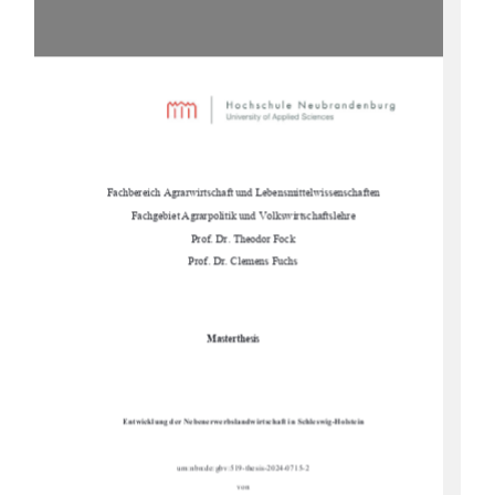
Fachbereich Agrarwirtschaft und Lebensmittelwissenschaften
Fachgebiet Agrarpolitik und Volkswirtschaftslehre
Prof. Dr. Theodor Fock
Prof. Dr. Clemens Fuchs
Masterthesis
Entwicklung der Nebenerwerbslandwi
rtschaft in Schleswig-Holstein
urn:nbn:de:gbv:519-thesis-2024-0715-2
von