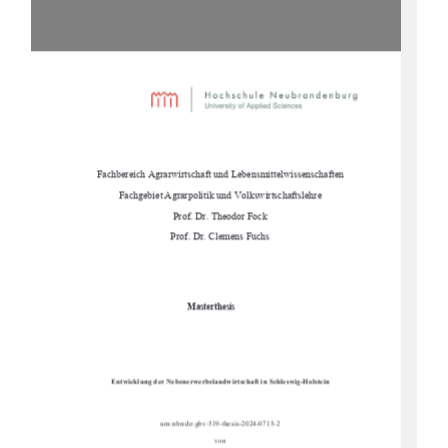
Fachbereich Agrarwirtschaft und Lebensmittelwissenschaften
Fachgebiet Agrarpolitik und Volkswirtschaftslehre
Prof. Dr. Theodor Fock
Prof. Dr. Clemens Fuchs
Masterthesis
Entwicklung der Nebenerwerbslandwi
rtschaft in Schleswig-Holstein
urn:nbn:de:gbv:519-thesis-2024-0715-2
von