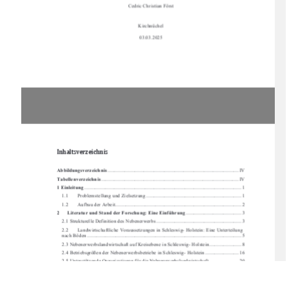
Cedric Christian Först
Kirchnüchel
03.03.2025
Inhaltsverzeichnis 
Abbildungsverzeichnis
 ...................................................................................................... IV
Tabellenverzeichnis
 ........................................................................................................... IV
1 Einleitung
 .......................................................................................................................... 1
1.1
Problemstellung und Zielsetzung .......................................................................... 1
1.2
Aufbau der Arbeit .................................................................................................. 2
2
Literatur und Stand der Forschung: Eine Einführung
 ........................................... 3
2.1 Strukturelle Definition des Nebenerwerbs .................................................................. 3
2.2
Landwirtschaftliche Voraussetzungen in Sc
hleswig- Holstein: Eine Unterteilung 
nach Böden ....................................................................................................................
.... 5
2.3 Nebenerwerbslandwirtschaft auf Kreise
bene in Schleswig- Holstein ......................... 8
2.4 Betriebsgrößen der Nebenerwerbsbetrie
be in Schleswig- Holstein .......................... 16
2.5 Unterstützende Organisationen für die Nebenerwerbslandwirtschaft ....................... 20
2.6 Nebenerwerbslandwirtschaft in der Bundesrepublik Deutschland ............................ 21
2.7
Nebenerwerbslandwirtschaft in der EU ............................................................... 27
2.8
Nebenerwerbslandwirtschaft international .......................................................... 31
3 Volkswirtschaftliche Betrachtun
g der Nebenerwerbslandwirtschaft
 ....................... 34
3.1 Sozioökonomische Betrachtung der Nebenerwerbslandwirtschaft ........................... 34