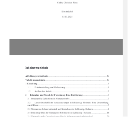
Cedric Christian Först
Kirchnüchel
03.03.2025
Inhaltsverzeichnis 
Abbildungsverzeichnis
 ...................................................................................................... IV
Tabellenverzeichnis
 ........................................................................................................... IV
1 Einleitung
 .......................................................................................................................... 1
1.1
Problemstellung und Zielsetzung .......................................................................... 1
1.2
Aufbau der Arbeit .................................................................................................. 2
2
Literatur und Stand der Forschung: Eine Einführung
 ........................................... 3
2.1 Strukturelle Definition des Nebenerwerbs .................................................................. 3
2.2
Landwirtschaftliche Voraussetzungen in Sc
hleswig- Holstein: Eine Unterteilung 
nach Böden ....................................................................................................................
.... 5
2.3 Nebenerwerbslandwirtschaft auf Kreise
bene in Schleswig- Holstein ......................... 8
2.4 Betriebsgrößen der Nebenerwerbsbetrie
be in Schleswig- Holstein .......................... 16
2.5 Unterstützende Organisationen für die Nebenerwerbslandwirtschaft ....................... 20
2.6 Nebenerwerbslandwirtschaft in der Bundesrepublik Deutschland ............................ 21
2.7
Nebenerwerbslandwirtschaft in der EU ............................................................... 27
2.8
Nebenerwerbslandwirtschaft international .......................................................... 31
3 Volkswirtschaftliche Betrachtun
g der Nebenerwerbslandwirtschaft
 ....................... 34
3.1 Sozioökonomische Betrachtung der Nebenerwerbslandwirtschaft ........................... 34