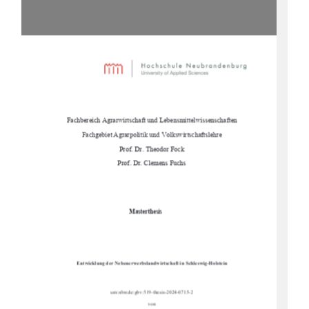
Fachbereich Agrarwirtschaft und Lebensmittelwissenschaften
Fachgebiet Agrarpolitik und Volkswirtschaftslehre
Prof. Dr. Theodor Fock
Prof. Dr. Clemens Fuchs
Masterthesis
Entwicklung der Nebenerwerbslandwi
rtschaft in Schleswig-Holstein
urn:nbn:de:gbv:519-thesis-2024-0715-2
von