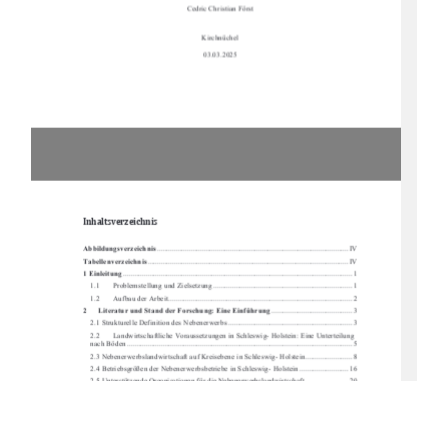
Cedric Christian Först
Kirchnüchel
03.03.2025
Inhaltsverzeichnis 
Abbildungsverzeichnis
 ...................................................................................................... IV
Tabellenverzeichnis
 ........................................................................................................... IV
1 Einleitung
 .......................................................................................................................... 1
1.1
Problemstellung und Zielsetzung .......................................................................... 1
1.2
Aufbau der Arbeit .................................................................................................. 2
2
Literatur und Stand der Forschung: Eine Einführung
 ........................................... 3
2.1 Strukturelle Definition des Nebenerwerbs .................................................................. 3
2.2
Landwirtschaftliche Voraussetzungen in Sc
hleswig- Holstein: Eine Unterteilung 
nach Böden ....................................................................................................................
.... 5
2.3 Nebenerwerbslandwirtschaft auf Kreise
bene in Schleswig- Holstein ......................... 8
2.4 Betriebsgrößen der Nebenerwerbsbetrie
be in Schleswig- Holstein .......................... 16
2.5 Unterstützende Organisationen für die Nebenerwerbslandwirtschaft ....................... 20
2.6 Nebenerwerbslandwirtschaft in der Bundesrepublik Deutschland ............................ 21
2.7
Nebenerwerbslandwirtschaft in der EU ............................................................... 27
2.8
Nebenerwerbslandwirtschaft international .......................................................... 31
3 Volkswirtschaftliche Betrachtun
g der Nebenerwerbslandwirtschaft
 ....................... 34
3.1 Sozioökonomische Betrachtung der Nebenerwerbslandwirtschaft ........................... 34