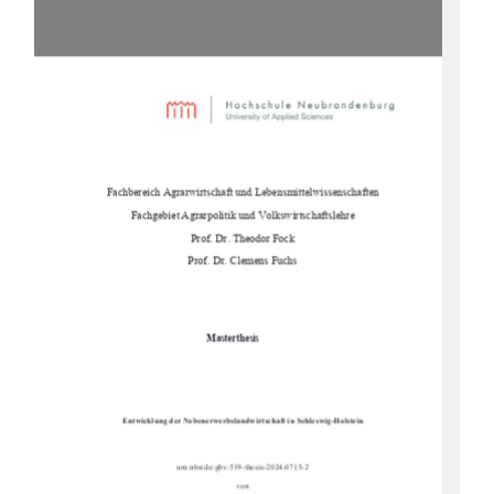
Fachbereich Agrarwirtschaft und Lebensmittelwissenschaften
Fachgebiet Agrarpolitik und Volkswirtschaftslehre
Prof. Dr. Theodor Fock
Prof. Dr. Clemens Fuchs
Masterthesis
Entwicklung der Nebenerwerbslandwi
rtschaft in Schleswig-Holstein
urn:nbn:de:gbv:519-thesis-2024-0715-2
von