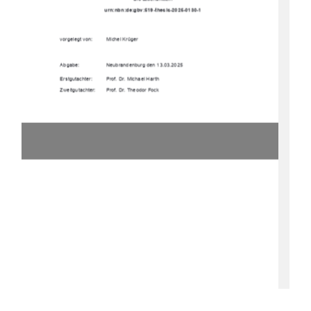
urn:nbn:de:gbv:519-thesis-2025-0130-1
vorgelegt von:
Michel Krüger
Abgabe:
Neubrandenburg den 13.03.2025
Erstgutachter:
Prof. Dr. Michael Harth
Zweitgutachter:
Prof. Dr. Theodor Fock