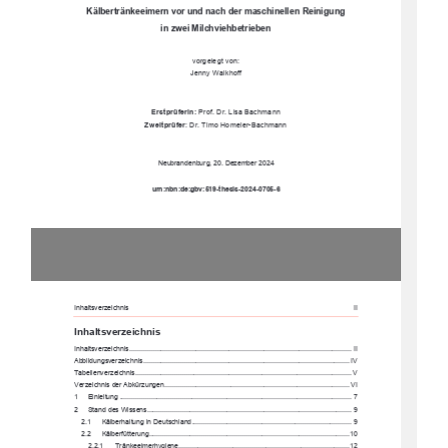
Kälbertränkeeimern vor und nach der maschinellen Reinigung  
in zwei Milchviehbetrieben
vorgelegt von: 
Jenny Walkhoff 
Erstprüferin:
 Prof. Dr. Lisa Bachmann 
Zweitprüfer
: Dr. Timo Homeier-Bachmann 
Neubrandenburg, 20. Dezember 2024 
urn:nbn:de:gbv:519-thesis-2024-0705-6 
Inhaltsverzeichnis                                                                                                                                                                                                                                    II                     
Inhaltsverzeichnis
Inhaltsverzeichnis ............................................................................................................
...... II
Abbildungsverzeichnis .........................................................................................................
. IV
Tabellenverzeichnis ...........................................................................................................
.... V
Verzeichnis der Abkürzungen ............................................................................................... VI
1
Einleitung ....................................................................................................................
... 7
2
Stand des Wissens 
......................................................................................................... 9
2.1
Kälberhaltung in Deutschland .................................................................................. 9
2.2
Kälberfütterung 
.......................................................................................................10
2.2.1
Tränkeeimerhygiene........................................................................................12