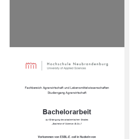
Fachbereich Agrarwirtschaft und Lebensmittelwissenschaften 
Studiengang Agrarwirtschaft
Bachelorarbeit
zur Erlangung des akademischen Grades 
„Bachelor of Science (B.Sc.)”
Vorkommen von ESBL-
E. coli
in Nuckeln von  