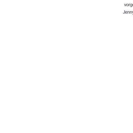
vorg
Jenn
Erstprüferin:
 Pr
Zweitprüfer
: Dr.
Neubrandenburg
urn:nbn:de:gbv:5
91%