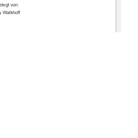
elegt von: 
y Walkhoff 
of. Dr. Lisa Bachmann 
 Timo Homeier-Bachmann 
, 20. Dezember 2024 
19-thesis-2024-0705-6 
1
0 °