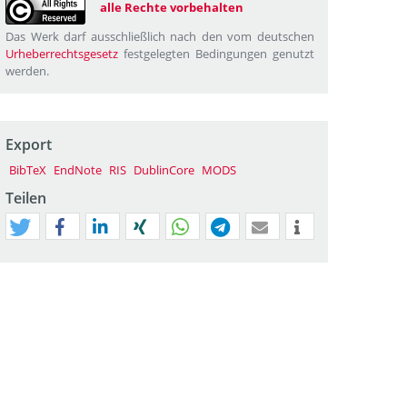
alle Rechte vorbehalten
Das Werk darf ausschließlich nach den vom deutschen
Urheberrechtsgesetz
festgelegten Bedingungen genutzt
werden.
Export
BibTeX
EndNote
RIS
DublinCore
MODS
Teilen
tweet
teilen
mitteilen
teilen
teilen
teilen
mail