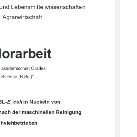
 und Lebensmittelwissenschaften 
 Agrarwirtschaft
orarbeit
s akademischen Grades 
f Science (B.Sc.)”
BL-
E. coli
in Nuckeln von  
nach der maschinellen Reinigung  
chviehbetrieben