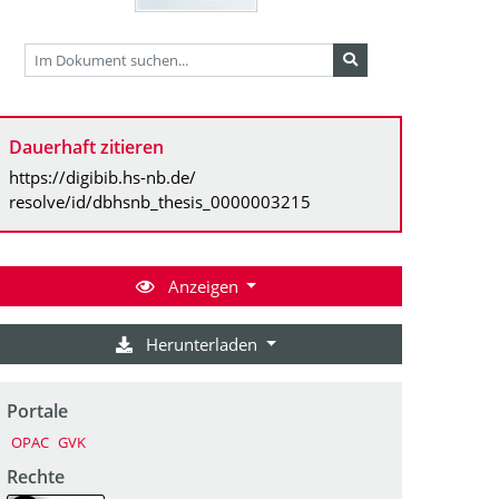
Dauerhaft zitieren
https://digibib.hs-nb.de/
resolve/id/dbhsnb_thesis_0000003215
Anzeigen
Herunterladen
Portale
OPAC
GVK
Rechte