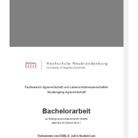
Fachbereich Agrarwirtschaft und Lebensmittelwissenschaften 
Studiengang Agrarwirtschaft
Bachelorarbeit
zur Erlangung des akademischen Grades 
„Bachelor of Science (B.Sc.)”
Vorkommen von ESBL-
E. coli
in Nuckeln von  