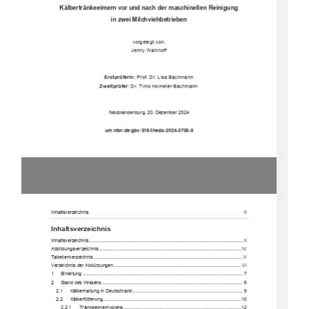
Kälbertränkeeimern vor und nach der maschinellen Reinigung  
in zwei Milchviehbetrieben
vorgelegt von: 
Jenny Walkhoff 
Erstprüferin:
 Prof. Dr. Lisa Bachmann 
Zweitprüfer
: Dr. Timo Homeier-Bachmann 
Neubrandenburg, 20. Dezember 2024 
urn:nbn:de:gbv:519-thesis-2024-0705-6 
Inhaltsverzeichnis                                                                                                                                                                                                                                    II                     
Inhaltsverzeichnis
Inhaltsverzeichnis ............................................................................................................
...... II
Abbildungsverzeichnis .........................................................................................................
. IV
Tabellenverzeichnis ...........................................................................................................
.... V
Verzeichnis der Abkürzungen ............................................................................................... VI
1
Einleitung ....................................................................................................................
... 7
2
Stand des Wissens 
......................................................................................................... 9
2.1
Kälberhaltung in Deutschland .................................................................................. 9
2.2
Kälberfütterung 
.......................................................................................................10
2.2.1
Tränkeeimerhygiene........................................................................................12