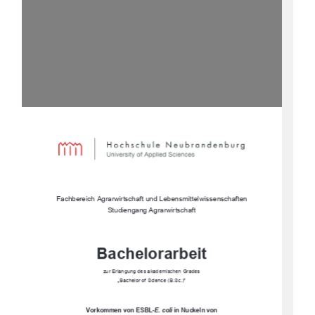
Fachbereich Agrarwirtschaft und Lebensmittelwissenschaften 
Studiengang Agrarwirtschaft
Bachelorarbeit
zur Erlangung des akademischen Grades 
„Bachelor of Science (B.Sc.)”
Vorkommen von ESBL-
E. coli
in Nuckeln von  