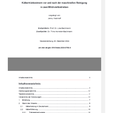
Kälbertränkeeimern vor und nach der maschinellen Reinigung  
in zwei Milchviehbetrieben
vorgelegt von: 
Jenny Walkhoff 
Erstprüferin:
 Prof. Dr. Lisa Bachmann 
Zweitprüfer
: Dr. Timo Homeier-Bachmann 
Neubrandenburg, 20. Dezember 2024 
urn:nbn:de:gbv:519-thesis-2024-0705-6 
Inhaltsverzeichnis                                                                                                                                                                                                                                    II                     
Inhaltsverzeichnis
Inhaltsverzeichnis ............................................................................................................
...... II
Abbildungsverzeichnis .........................................................................................................
. IV
Tabellenverzeichnis ...........................................................................................................
.... V
Verzeichnis der Abkürzungen ............................................................................................... VI
1
Einleitung ....................................................................................................................
... 7
2
Stand des Wissens 
......................................................................................................... 9
2.1
Kälberhaltung in Deutschland .................................................................................. 9
2.2
Kälberfütterung 
.......................................................................................................10
2.2.1
Tränkeeimerhygiene........................................................................................12