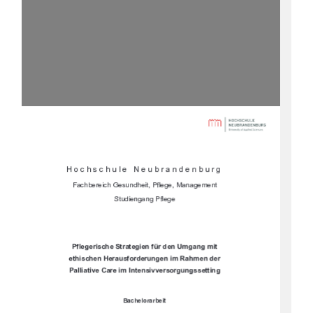






	


	








		


		
			

"%(**#,
