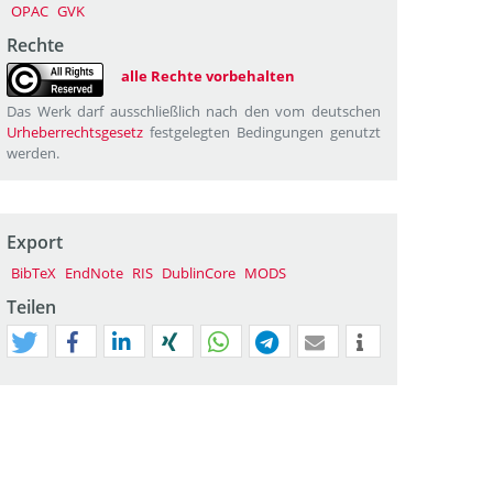
OPAC
GVK
Rechte
alle Rechte vorbehalten
Das Werk darf ausschließlich nach den vom deutschen
Urheberrechtsgesetz
festgelegten Bedingungen genutzt
werden.
Export
BibTeX
EndNote
RIS
DublinCore
MODS
Teilen
tweet
teilen
mitteilen
teilen
teilen
teilen
mail