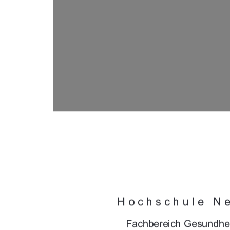







