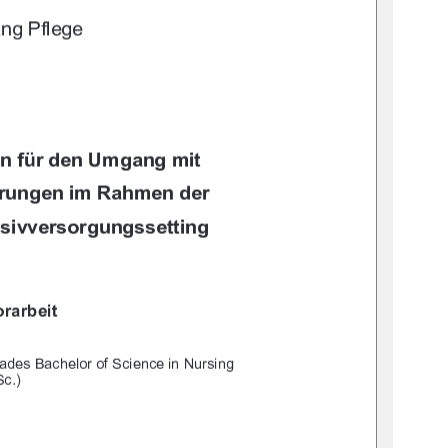




		
		
			

(**#,



