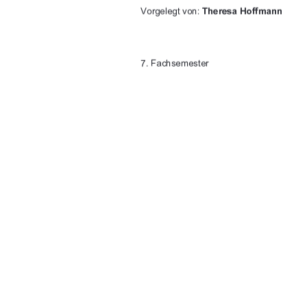
1FI><C<>KMFE
 *'4'5#1((/#00



!8:?J<D<JK<I
<KI<L<I@EE<E
 +IF=I.K<=8E@<&UDG<I
 #<@B<2@IK?

(.:
0-))LDD<ILIEE9E;<>9MK?
8KLD

91%