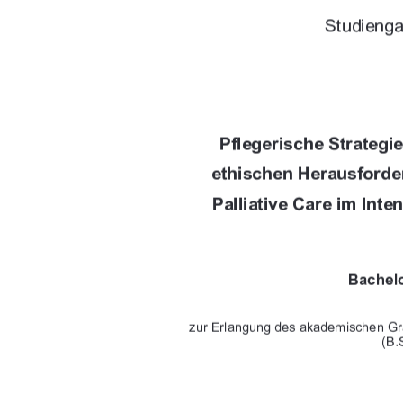
	






"%
 


