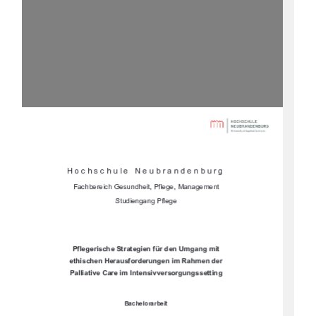






	


	








		


		
			

"%(**#,
