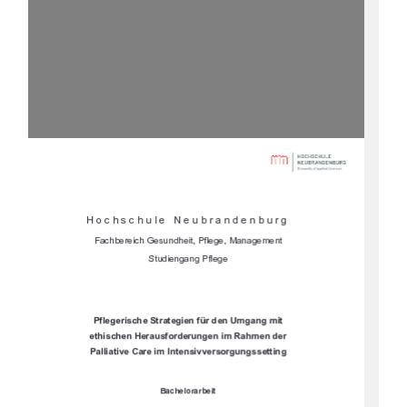






	


	








		


		
			

"%(**#,
