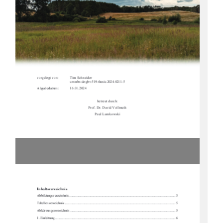
vorgelegt von:  
Tim Schneider  
urn:nbn:de:gbv:519-thesis-2024-0211-5 
Abgabedatum:  
16.01.2024 
betreut durch: 
Prof. Dr. David Vollmuth 
Paul Lamkowski 
Inhaltsverzeichnis 
Abbildungsverzeichnis
 ............................................................................................................................ 
3
Tabellenverzeichnis
 ..............................................................................................................................
... 
5
Abkürzungsverzeichnis
 ........................................................................................................................... 
5
1. Einleitung
 ..............................................................................................................................
.............. 
6