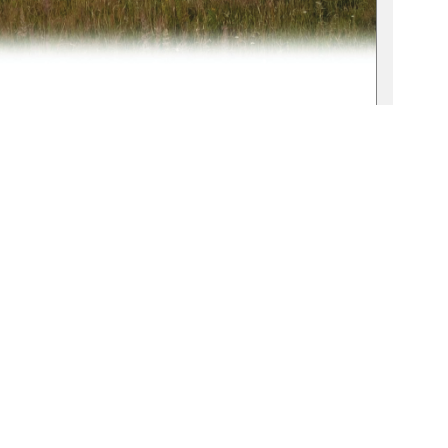
sis-2024-0211-5 
eut durch: 
 David Vollmuth 
 Lamkowski 
1
0 °