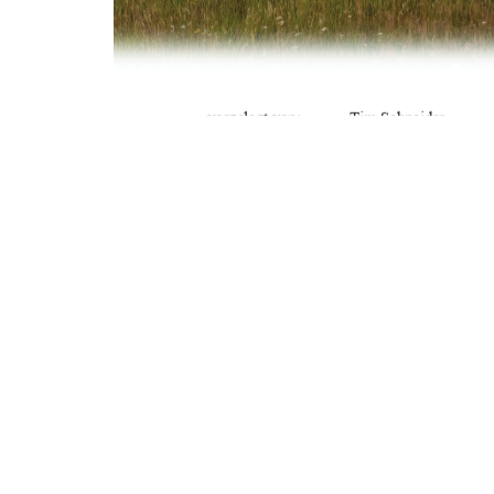
vorgelegt von:  
Tim Schneider  
urn:nbn:de:gbv:519-the
Abgabedatum:  
16.01.2024 
betr
Prof. Dr.
Paul
91%