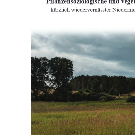
- Pflanzensoziologische und veg
kürzlich wiedervernässter Niederm