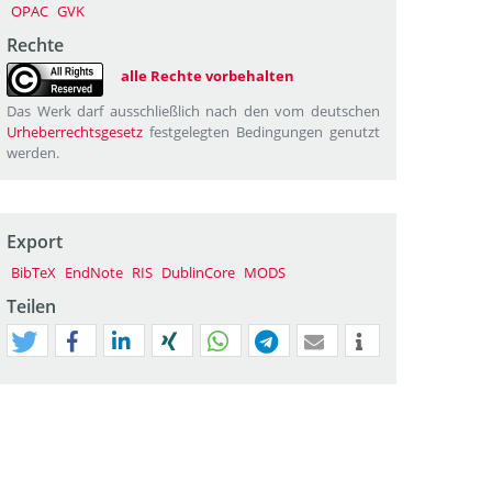
OPAC
GVK
Rechte
alle Rechte vorbehalten
Das Werk darf ausschließlich nach den vom deutschen
Urheberrechtsgesetz
festgelegten Bedingungen genutzt
werden.
Export
BibTeX
EndNote
RIS
DublinCore
MODS
Teilen
tweet
teilen
mitteilen
teilen
teilen
teilen
mail