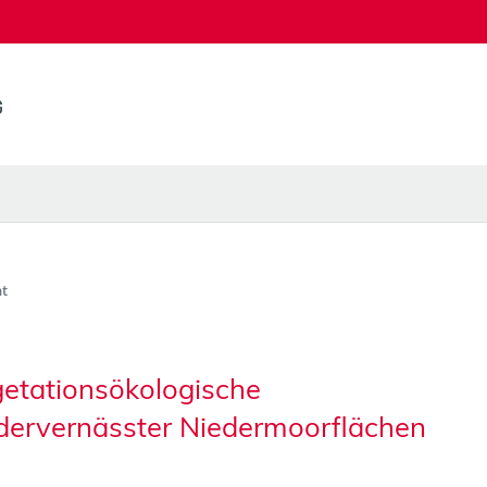
t
getationsökologische
edervernässter Niedermoorflächen