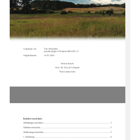
vorgelegt von:  
Tim Schneider  
urn:nbn:de:gbv:519-thesis-2024-0211-5 
Abgabedatum:  
16.01.2024 
betreut durch: 
Prof. Dr. David Vollmuth 
Paul Lamkowski 
Inhaltsverzeichnis 
Abbildungsverzeichnis
 ............................................................................................................................ 
3
Tabellenverzeichnis
 ..............................................................................................................................
... 
5
Abkürzungsverzeichnis
 ........................................................................................................................... 
5
1. Einleitung
 ..............................................................................................................................
.............. 
6