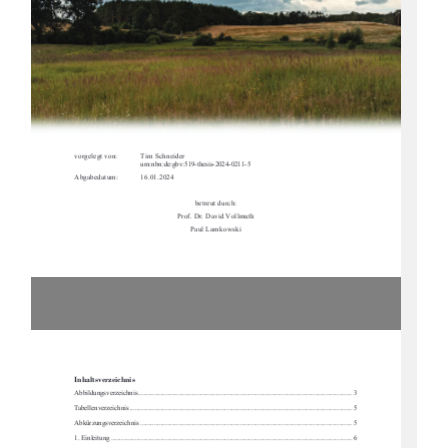
vorgelegt von:  
Tim Schneider  
urn:nbn:de:gbv:519-thesis-2024-0211-5 
Abgabedatum:  
16.01.2024 
betreut durch: 
Prof. Dr. David Vollmuth 
Paul Lamkowski 
Inhaltsverzeichnis 
Abbildungsverzeichnis
 ............................................................................................................................ 
3
Tabellenverzeichnis
 ..............................................................................................................................
... 
5
Abkürzungsverzeichnis
 ........................................................................................................................... 
5
1. Einleitung
 ..............................................................................................................................
.............. 
6