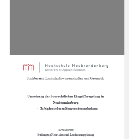

Fachbereich Landschaftswissenschaften und Geomatik 
Umsetzung der baurechtlichen Eingriffsregelung in 
Neubrandenburg  
-
Erfolgskontrollen an Kompensationsmaßnahmen  
Bachelorarbeit 
Studiengang Naturschutz und Landnutzungsplanung 