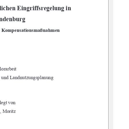
ichen Eingriffsregelung in 
ndenburg  
an Kompensationsmaßnahmen  
orarbeit 
z und Landnutzungsplanung 
legt von 
, Moritz 