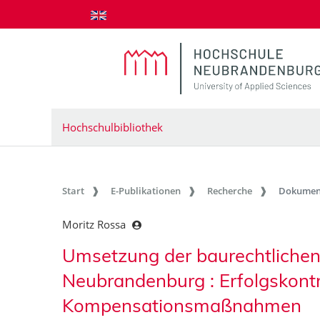
zum Inhalt springen
Hochschulbibliothek
Start
E-Publikationen
Recherche
Dokumen
Moritz Rossa
Umsetzung der baurechtlichen 
Neubrandenburg : Erfolgskontr
Kompensationsmaßnahmen