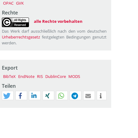
OPAC
GVK
Rechte
alle Rechte vorbehalten
Das Werk darf ausschließlich nach den vom deutschen
Urheberrechtsgesetz
festgelegten Bedingungen genutzt
werden.
Export
BibTeX
EndNote
RIS
DublinCore
MODS
Teilen
tweet
teilen
mitteilen
teilen
teilen
teilen
mail