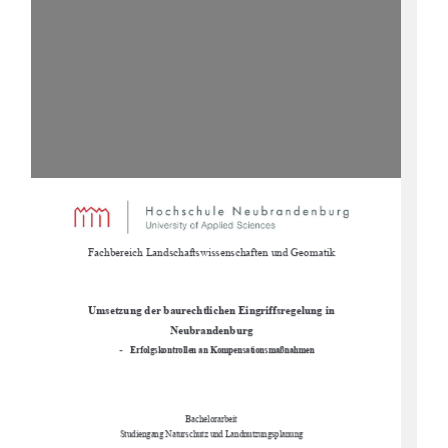

Fachbereich Landschaftswissenschaften und Geomatik 
Umsetzung der baurechtlichen Eingriffsregelung in 
Neubrandenburg  
-
Erfolgskontrollen an Kompensationsmaßnahmen  
Bachelorarbeit 
Studiengang Naturschutz und Landnutzungsplanung 