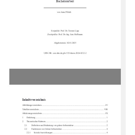
Bachelorarbeit
von Anna Pillath     
Erstprüfer: Prof. Dr. Torsten Lipp 
Zweitprüfer: Prof. Dr.-Ing. Jens Hoffmann 
Abgabetermin: 02.01.2025  
URN-NR.: urn:nbn:de:gbv:519-thesis-2024-0212-2
Inhaltsverzeichnis
Abbildungsverzeichnis .........................................................................................................
................. IV
Tabellenverzeichnis ...........................................................................................................
................. VIII
Abkürzungsverzeichnis .........................................................................................................
................ IX
1
Einleitung ....................................................................................................................
.................... 1
2
Theoretischer Rahmen ..........................................................................................................
........... 2
2.1
Definition und Bedeutung von gr
üner Infrastruktur .............................................................. 2
2.2
Funktionen von Grüner Infrastruktur ..................................................................................... 4
2.2.1
Soziale Auswirkungen ....................................................................................................... 4