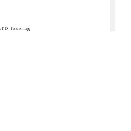
of. Dr. Torsten Lipp 
. Dr.-Ing. Jens Hoffmann 
min: 02.01.2025  
gbv:519-thesis-2024-0212-2
1
0 °