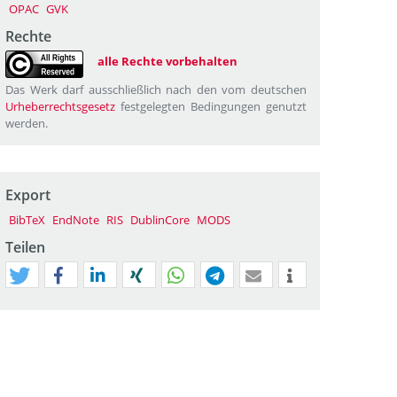
OPAC
GVK
Rechte
alle Rechte vorbehalten
Das Werk darf ausschließlich nach den vom deutschen
Urheberrechtsgesetz
festgelegten Bedingungen genutzt
werden.
Export
BibTeX
EndNote
RIS
DublinCore
MODS
Teilen
tweet
teilen
mitteilen
teilen
teilen
teilen
mail