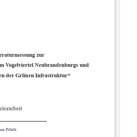
raturmessung zur  
m Vogelviertel Neubrandenburgs und  
“
n der Grünen Infrastruktur
lorarbeit
a Pillath     