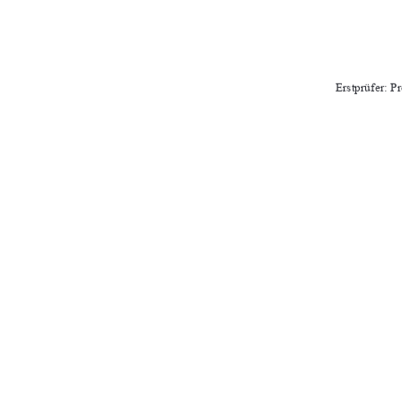
Erstprüfer: Pr
Zweitprüfer: Prof
Abgabeter
URN-NR.: urn:nbn:de:
91%