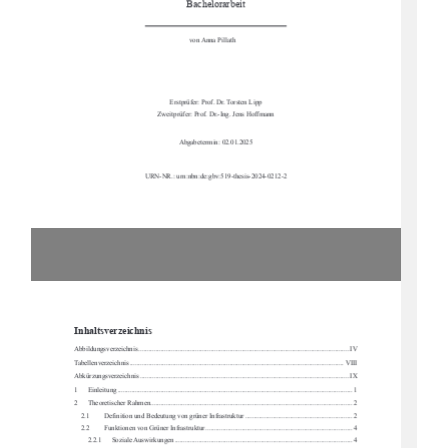
Bachelorarbeit
von Anna Pillath     
Erstprüfer: Prof. Dr. Torsten Lipp 
Zweitprüfer: Prof. Dr.-Ing. Jens Hoffmann 
Abgabetermin: 02.01.2025  
URN-NR.: urn:nbn:de:gbv:519-thesis-2024-0212-2
Inhaltsverzeichnis
Abbildungsverzeichnis .........................................................................................................
................. IV
Tabellenverzeichnis ...........................................................................................................
................. VIII
Abkürzungsverzeichnis .........................................................................................................
................ IX
1
Einleitung ....................................................................................................................
.................... 1
2
Theoretischer Rahmen ..........................................................................................................
........... 2
2.1
Definition und Bedeutung von gr
üner Infrastruktur .............................................................. 2
2.2
Funktionen von Grüner Infrastruktur ..................................................................................... 4
2.2.1
Soziale Auswirkungen ....................................................................................................... 4