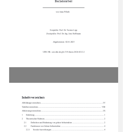
Bachelorarbeit
von Anna Pillath     
Erstprüfer: Prof. Dr. Torsten Lipp 
Zweitprüfer: Prof. Dr.-Ing. Jens Hoffmann 
Abgabetermin: 02.01.2025  
URN-NR.: urn:nbn:de:gbv:519-thesis-2024-0212-2
Inhaltsverzeichnis
Abbildungsverzeichnis .........................................................................................................
................. IV
Tabellenverzeichnis ...........................................................................................................
................. VIII
Abkürzungsverzeichnis .........................................................................................................
................ IX
1
Einleitung ....................................................................................................................
.................... 1
2
Theoretischer Rahmen ..........................................................................................................
........... 2
2.1
Definition und Bedeutung von gr
üner Infrastruktur .............................................................. 2
2.2
Funktionen von Grüner Infrastruktur ..................................................................................... 4
2.2.1
Soziale Auswirkungen ....................................................................................................... 4