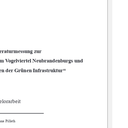
raturmessung zur  
m Vogelviertel Neubrandenburgs und  
“
n der Grünen Infrastruktur
lorarbeit
a Pillath     