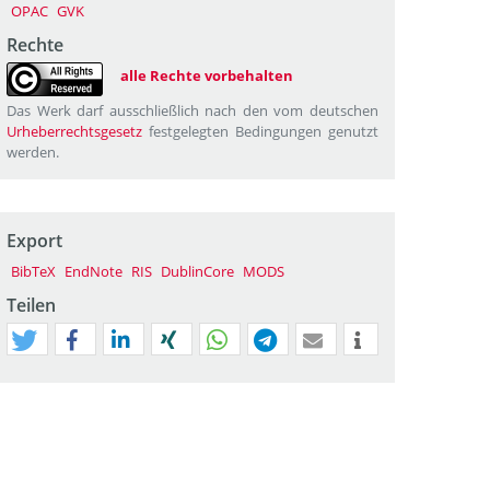
OPAC
GVK
Rechte
alle Rechte vorbehalten
Das Werk darf ausschließlich nach den vom deutschen
Urheberrechtsgesetz
festgelegten Bedingungen genutzt
werden.
Export
BibTeX
EndNote
RIS
DublinCore
MODS
Teilen
tweet
teilen
mitteilen
teilen
teilen
teilen
mail