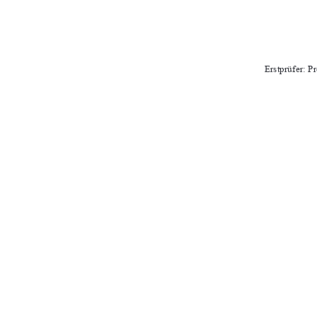
Erstprüfer: Pr
Zweitprüfer: Prof
Abgabeter
URN-NR.: urn:nbn:de:
91%