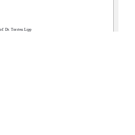
of. Dr. Torsten Lipp 
. Dr.-Ing. Jens Hoffmann 
min: 02.01.2025  
gbv:519-thesis-2024-0212-2
1
0 °