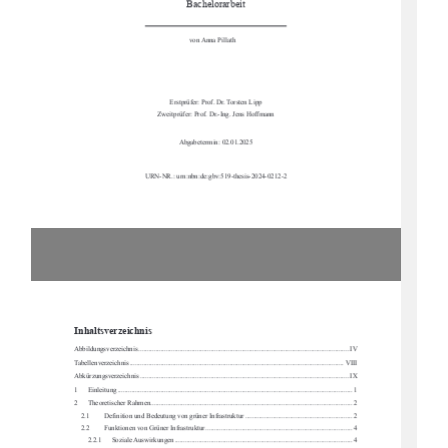
Bachelorarbeit
von Anna Pillath     
Erstprüfer: Prof. Dr. Torsten Lipp 
Zweitprüfer: Prof. Dr.-Ing. Jens Hoffmann 
Abgabetermin: 02.01.2025  
URN-NR.: urn:nbn:de:gbv:519-thesis-2024-0212-2
Inhaltsverzeichnis
Abbildungsverzeichnis .........................................................................................................
................. IV
Tabellenverzeichnis ...........................................................................................................
................. VIII
Abkürzungsverzeichnis .........................................................................................................
................ IX
1
Einleitung ....................................................................................................................
.................... 1
2
Theoretischer Rahmen ..........................................................................................................
........... 2
2.1
Definition und Bedeutung von gr
üner Infrastruktur .............................................................. 2
2.2
Funktionen von Grüner Infrastruktur ..................................................................................... 4
2.2.1
Soziale Auswirkungen ....................................................................................................... 4