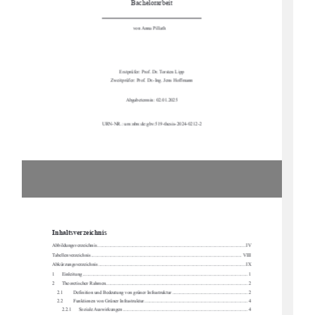
Bachelorarbeit
von Anna Pillath     
Erstprüfer: Prof. Dr. Torsten Lipp 
Zweitprüfer: Prof. Dr.-Ing. Jens Hoffmann 
Abgabetermin: 02.01.2025  
URN-NR.: urn:nbn:de:gbv:519-thesis-2024-0212-2
Inhaltsverzeichnis
Abbildungsverzeichnis .........................................................................................................
................. IV
Tabellenverzeichnis ...........................................................................................................
................. VIII
Abkürzungsverzeichnis .........................................................................................................
................ IX
1
Einleitung ....................................................................................................................
.................... 1
2
Theoretischer Rahmen ..........................................................................................................
........... 2
2.1
Definition und Bedeutung von gr
üner Infrastruktur .............................................................. 2
2.2
Funktionen von Grüner Infrastruktur ..................................................................................... 4
2.2.1
Soziale Auswirkungen ....................................................................................................... 4