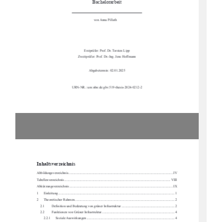
Bachelorarbeit
von Anna Pillath     
Erstprüfer: Prof. Dr. Torsten Lipp 
Zweitprüfer: Prof. Dr.-Ing. Jens Hoffmann 
Abgabetermin: 02.01.2025  
URN-NR.: urn:nbn:de:gbv:519-thesis-2024-0212-2
Inhaltsverzeichnis
Abbildungsverzeichnis .........................................................................................................
................. IV
Tabellenverzeichnis ...........................................................................................................
................. VIII
Abkürzungsverzeichnis .........................................................................................................
................ IX
1
Einleitung ....................................................................................................................
.................... 1
2
Theoretischer Rahmen ..........................................................................................................
........... 2
2.1
Definition und Bedeutung von gr
üner Infrastruktur .............................................................. 2
2.2
Funktionen von Grüner Infrastruktur ..................................................................................... 4
2.2.1
Soziale Auswirkungen ....................................................................................................... 4