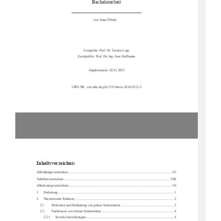
Bachelorarbeit
von Anna Pillath     
Erstprüfer: Prof. Dr. Torsten Lipp 
Zweitprüfer: Prof. Dr.-Ing. Jens Hoffmann 
Abgabetermin: 02.01.2025  
URN-NR.: urn:nbn:de:gbv:519-thesis-2024-0212-2
Inhaltsverzeichnis
Abbildungsverzeichnis .........................................................................................................
................. IV
Tabellenverzeichnis ...........................................................................................................
................. VIII
Abkürzungsverzeichnis .........................................................................................................
................ IX
1
Einleitung ....................................................................................................................
.................... 1
2
Theoretischer Rahmen ..........................................................................................................
........... 2
2.1
Definition und Bedeutung von gr
üner Infrastruktur .............................................................. 2
2.2
Funktionen von Grüner Infrastruktur ..................................................................................... 4
2.2.1
Soziale Auswirkungen ....................................................................................................... 4