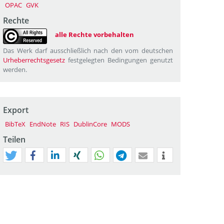
OPAC
GVK
Rechte
alle Rechte vorbehalten
Das Werk darf ausschließlich nach den vom deutschen
Urheberrechtsgesetz
festgelegten Bedingungen genutzt
werden.
Export
BibTeX
EndNote
RIS
DublinCore
MODS
Teilen
tweet
teilen
mitteilen
teilen
teilen
teilen
mail