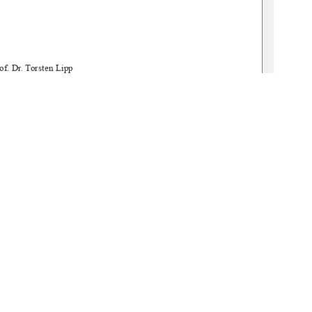
of. Dr. Torsten Lipp 
. Dr.-Ing. Jens Hoffmann 
min: 02.01.2025  
gbv:519-thesis-2024-0212-2
1
0 °