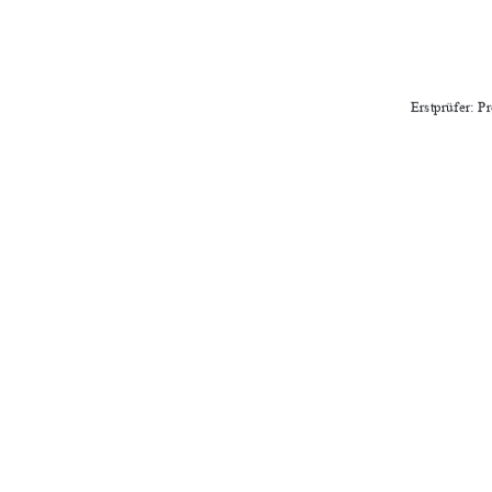
Erstprüfer: Pr
Zweitprüfer: Prof
Abgabeter
URN-NR.: urn:nbn:de:
91%