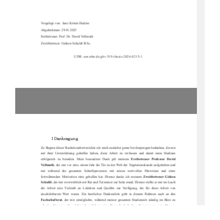
Vorgelegt von:  Jane Kristin Hadem 
Abgabedatum: 29.01.2025
Erstbetreuer: Prof. Dr. David Vollmuth
Zweitbetreuer: Gideon Schuldt B.Sc.
UDR: urn:nbn:de:gbv:519-thesis-2024-0215-1
I Danksagung 
Zu Beginn dieser Bachelorarbeit möchte ich mich zunächst gerne bei denjenigen bedanken, die mir 
mit  ihrer  Unterstützung  geholfen  haben,  diese  Arbeit  zu  verfassen  und  damit  mein  Studium  
erfolgreich  zu  beenden.  Mein  besonderer  Dank  gilt  meinem  
Erstbetreuer  Professor  David  
Vollmuth
, der mir vor etwa einem Jahr die Tür zu der Welt der Vegetationskunde aufgehalten und 
mir   während   des   gesamten   Schreibprozesses   mit   seinen   wertvollen   Hinweisen   und   einer   
fortwährenden  Motivation  stets  geholfen  hat.  Ebenso  danke  ich  meinem  
Zweitbetreuer  Gideon  
Schuldt
, der mir wortwörtlich mit Rat 
und Tat immer zur Seite stand. Ebenso ste
llte er mir im Laufe 
der  Arbeit  eine  Vielzahl  an  Lektüren  und  Quellen  zur  Verfügung,  die  für  diese  Arbeit  von  
unschätzbarem  Wert  waren.  Ein  herzliches  Dankeschön  geht  in  diesem  Rahmen  auch  an  den  
Fachschaftsrat
,  der  mir  ermöglichte,  während  meiner  gesamten  Studienzeit  ständig  im  Büro  zu  
arbeiten. Genauso sehr möchte ich mich bei meinen Freunden bedanken, die immer zu meine Nerven 
beruhigt und mich bei meiner Arbeit unterstützt haben. Danke 
Ally Fiedler
 für deine fortwährende 
Unterstützung, während dem Studium und danke denjenigen, die meine Arbeit gegengelesen habe. 