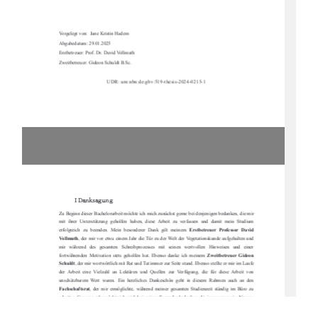
Vorgelegt von:  Jane Kristin Hadem 
Abgabedatum: 29.01.2025
Erstbetreuer: Prof. Dr. David Vollmuth
Zweitbetreuer: Gideon Schuldt B.Sc.
UDR: urn:nbn:de:gbv:519-thesis-2024-0215-1
I Danksagung 
Zu Beginn dieser Bachelorarbeit möchte ich mich zunächst gerne bei denjenigen bedanken, die mir 
mit  ihrer  Unterstützung  geholfen  haben,  diese  Arbeit  zu  verfassen  und  damit  mein  Studium  
erfolgreich  zu  beenden.  Mein  besonderer  Dank  gilt  meinem  
Erstbetreuer  Professor  David  
Vollmuth
, der mir vor etwa einem Jahr die Tür zu der Welt der Vegetationskunde aufgehalten und 
mir   während   des   gesamten   Schreibprozesses   mit   seinen   wertvollen   Hinweisen   und   einer   
fortwährenden  Motivation  stets  geholfen  hat.  Ebenso  danke  ich  meinem  
Zweitbetreuer  Gideon  
Schuldt
, der mir wortwörtlich mit Rat 
und Tat immer zur Seite stand. Ebenso ste
llte er mir im Laufe 
der  Arbeit  eine  Vielzahl  an  Lektüren  und  Quellen  zur  Verfügung,  die  für  diese  Arbeit  von  
unschätzbarem  Wert  waren.  Ein  herzliches  Dankeschön  geht  in  diesem  Rahmen  auch  an  den  
Fachschaftsrat
,  der  mir  ermöglichte,  während  meiner  gesamten  Studienzeit  ständig  im  Büro  zu  
arbeiten. Genauso sehr möchte ich mich bei meinen Freunden bedanken, die immer zu meine Nerven 
beruhigt und mich bei meiner Arbeit unterstützt haben. Danke 
Ally Fiedler
 für deine fortwährende 
Unterstützung, während dem Studium und danke denjenigen, die meine Arbeit gegengelesen habe. 