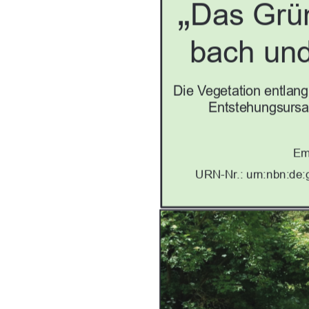
„
Das Grü
bach und
Die Vegetation entlang
Entstehungsursa
Em
URN-Nr.:
urn:nbn:de: