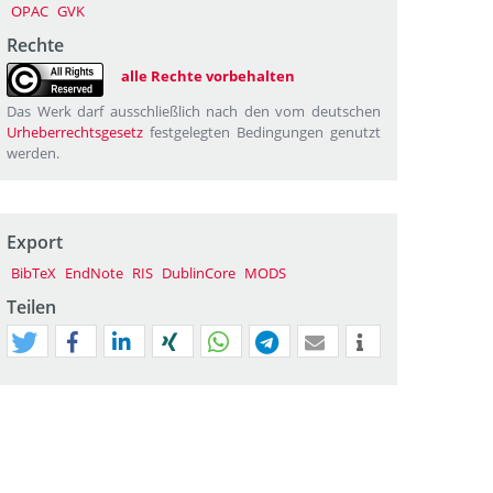
OPAC
GVK
Rechte
alle Rechte vorbehalten
Das Werk darf ausschließlich nach den vom deutschen
Urheberrechtsgesetz
festgelegten Bedingungen genutzt
werden.
Export
BibTeX
EndNote
RIS
DublinCore
MODS
Teilen
tweet
teilen
mitteilen
teilen
teilen
teilen
mail