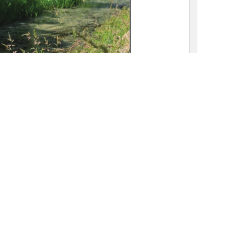
1
0 °