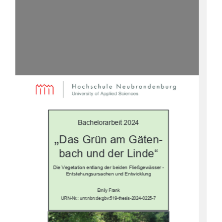
Bachelorarbeit 2024
„
Das Grün am Gäten-
bach und der Linde“
Die Vegetation entlang der 
beiden Fließgewässer -
Entstehungsursachen und Entwicklung
Emily Frank
URN-Nr.:
urn:nbn:de:gbv:519-thesis-2024-0225-7