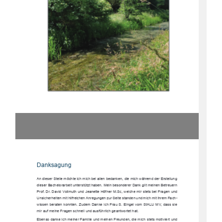
Danksagung
An dieser Stelle möchte ich mich bei al
len bedanken, die mich während der Erstellung 
dieser Bachelorarbeit unterstützt haben. Me
in besonderer Dank gilt meinen Betreuern 
Prof. Dr. David Vollmuth und Jeanette Höf
ner M.Sc, welche mir stets bei Fragen und 
Unsicherheiten mit hilfreichen Anregungen zur 
Seite standen und mich mit ihrem Fach-
wissen beraten konnten. Zudem Danke ich Frau S. Eingel vom StALU MV, dass sie 
mir auf meine Fragen schnell und ausführlich geantwortet hat.
Ebenso danke ich meiner Familie und meinen 
Freunden, die mich stets motiviert und 