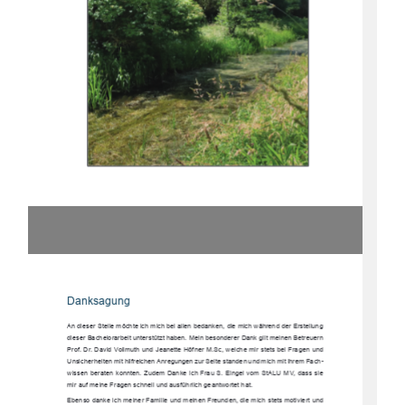
Danksagung
An dieser Stelle möchte ich mich bei al
len bedanken, die mich während der Erstellung 
dieser Bachelorarbeit unterstützt haben. Me
in besonderer Dank gilt meinen Betreuern 
Prof. Dr. David Vollmuth und Jeanette Höf
ner M.Sc, welche mir stets bei Fragen und 
Unsicherheiten mit hilfreichen Anregungen zur 
Seite standen und mich mit ihrem Fach-
wissen beraten konnten. Zudem Danke ich Frau S. Eingel vom StALU MV, dass sie 
mir auf meine Fragen schnell und ausführlich geantwortet hat.
Ebenso danke ich meiner Familie und meinen 
Freunden, die mich stets motiviert und 