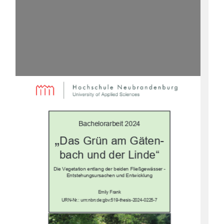
Bachelorarbeit 2024
„
Das Grün am Gäten-
bach und der Linde“
Die Vegetation entlang der 
beiden Fließgewässer -
Entstehungsursachen und Entwicklung
Emily Frank
URN-Nr.:
urn:nbn:de:gbv:519-thesis-2024-0225-7