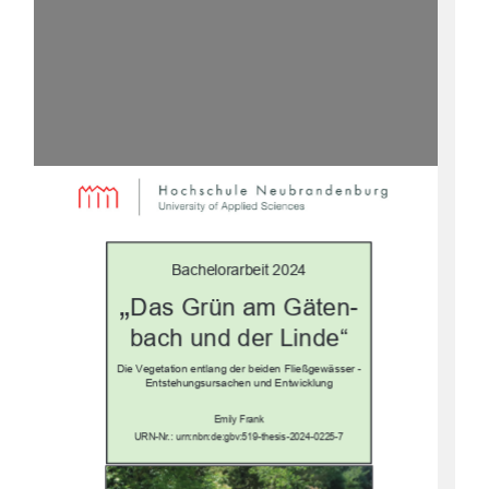
Bachelorarbeit 2024
„
Das Grün am Gäten-
bach und der Linde“
Die Vegetation entlang der 
beiden Fließgewässer -
Entstehungsursachen und Entwicklung
Emily Frank
URN-Nr.:
urn:nbn:de:gbv:519-thesis-2024-0225-7