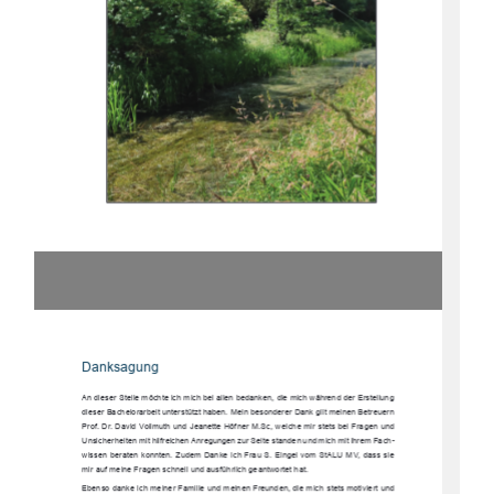
Danksagung
An dieser Stelle möchte ich mich bei al
len bedanken, die mich während der Erstellung 
dieser Bachelorarbeit unterstützt haben. Me
in besonderer Dank gilt meinen Betreuern 
Prof. Dr. David Vollmuth und Jeanette Höf
ner M.Sc, welche mir stets bei Fragen und 
Unsicherheiten mit hilfreichen Anregungen zur 
Seite standen und mich mit ihrem Fach-
wissen beraten konnten. Zudem Danke ich Frau S. Eingel vom StALU MV, dass sie 
mir auf meine Fragen schnell und ausführlich geantwortet hat.
Ebenso danke ich meiner Familie und meinen 
Freunden, die mich stets motiviert und 