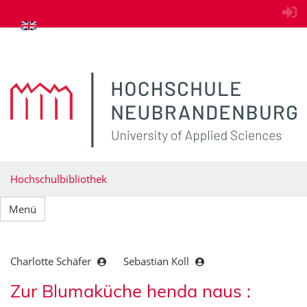
zum Inhalt springen
Hochschulbibliothek
Menü
Charlotte Schäfer
Sebastian Koll
Zur Blumaküche henda naus :