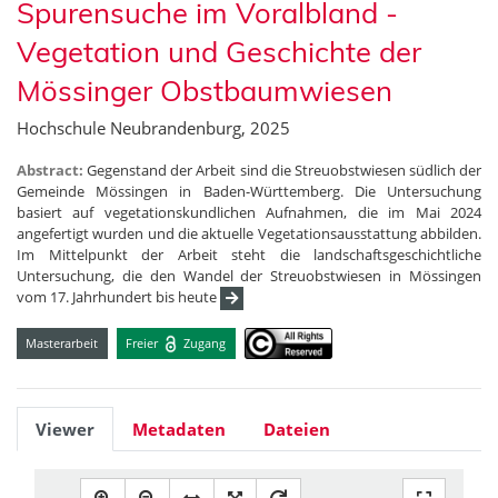
Spurensuche im Voralbland -
Vegetation und Geschichte der
Mössinger Obstbaumwiesen
Hochschule Neubrandenburg, 2025
Abstract:
Gegenstand der Arbeit sind die Streuobstwiesen südlich der
Gemeinde Mössingen in Baden-Württemberg. Die Untersuchung
basiert auf vegetationskundlichen Aufnahmen, die im Mai 2024
angefertigt wurden und die aktuelle Vegetationsausstattung abbilden.
Im Mittelpunkt der Arbeit steht die landschaftsgeschichtliche
Untersuchung, die den Wandel der Streuobstwiesen in Mössingen
vom 17. Jahrhundert bis heute
Masterarbeit
Freier
Zugang
Viewer
Metadaten
Dateien