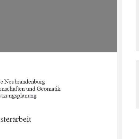

	
		
