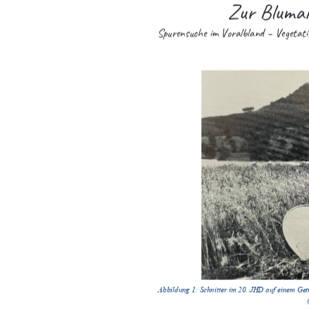


	



		



 '""&&$!
'"!&