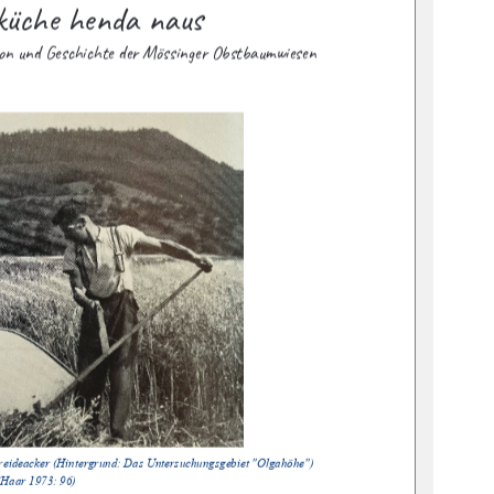
	



$$"&
$$'"%"&$%''"%& (
$	

