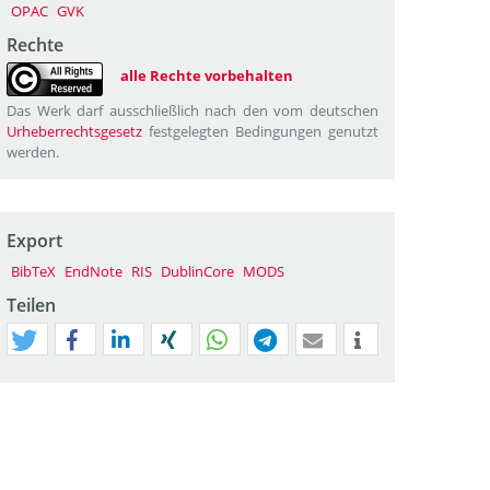
OPAC
GVK
Rechte
alle Rechte vorbehalten
Das Werk darf ausschließlich nach den vom deutschen
Urheberrechtsgesetz
festgelegten Bedingungen genutzt
werden.
Export
BibTeX
EndNote
RIS
DublinCore
MODS
Teilen
tweet
teilen
mitteilen
teilen
teilen
teilen
mail