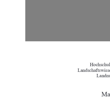






	

	






	




