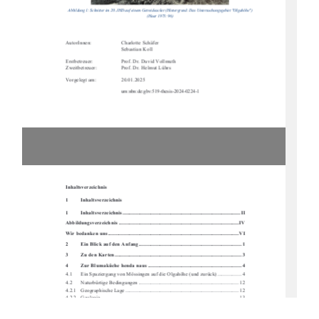

 '""&&$!
'"!&$$"&
$$'"%"&$%''"%& (
$	





MLGJ%FF=F
      @9JDGLL=/;@V>=J

/=:9KLA9F'GDD


!JKL:=LJ=M=J,
JG> J 9NA<2GDDEML@
5O=AL:=LJ=M=J
,
JG> J$=DEML(X@JK

2GJ?=D=?L9E
      

&#!!!'	

%$$

83,6>=@0<D04.384=


83,6>=@0<D04.384=

83,6>=@0<D04.384=


--46/?82=@0<D04.384=
(

)4<-0/,8508?8=
(


4864.5,?1/0881,82


+?/08,<>08



+?<6?7,5G.30308/,8,?=




!AF/H9RA=J?9F?NGF)WKKAF?=F9M><A=+D?9@W@=MF<RMJX;C




*9LMJ:XJLA?==<AF?MF?=F




#=G?J9H@AK;@=(9?=




#=GDG?A=




'DAE9LAK;@==<AF?MF?=F




5>?0660<+?=>,8/?8/0-<,?.3


