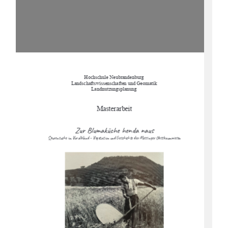






	

	






	

	




		




	
	





		


