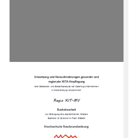
Umsetzung und Herausforderungen gesunder und  
regionaler KITA-Verpflegung 
eine Bestands- und Bedarfsanalyse bei Catering-Unternehmen  
in Mecklenburg-Vorpommern 
R
e
g
i
o
K
I
T
-
M
V
Bachelorarbeit  
zur Erlangung des akademischen Grades 
Bachelor of Science im Fach Diätetik 
Hochschule Neubrandenburg 