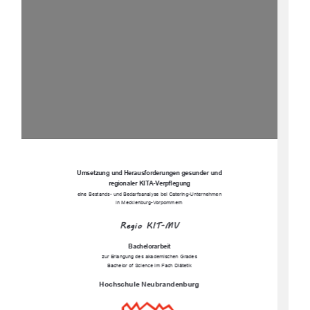
Umsetzung und Herausforderungen gesunder und  
regionaler KITA-Verpflegung 
eine Bestands- und Bedarfsanalyse bei Catering-Unternehmen  
in Mecklenburg-Vorpommern 
R
e
g
i
o
K
I
T
-
M
V
Bachelorarbeit  
zur Erlangung des akademischen Grades 
Bachelor of Science im Fach Diätetik 
Hochschule Neubrandenburg 