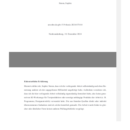
Sieren, Sophie 
urn:nbn:de:gbv:519-thesis-2024-0710-0
Neubrandenburg, 18. Dezember 2024
Eidesstattliche Erklärung
Hiermit erkläre ich, Sophie Sieren, dass ich die 
vorliegende Arbeit selbstständig und ohne Be-
nutzung  anderer  als  der  angegebe
nen  Hilfsmittel  angefertigt  ha
be.  Außerdem  versichere  ich,  
dass ich die hier vorliegende Arbe
it vollständig eigenständig formuliert habe, also keine gene-
rativen KI-Werkzeuge für Text
produktion oder sonstige anhängige
 Produkte der Arbeit (z. B. 
Programme,  Designentwürfe)  verwendet  habe.  D
ie  aus  fremden  Quellen  direkt  oder  indirekt  
übernommenen Gedanken sind als solche kenntlich 
gemacht. Die Arbeit wurde bisher in glei-
cher oder ähnlicher Form keiner anderen Prüfungsbehörde vorgelegt. 
Sieren Sophie, Neubrandenburg, 18. Dezember 2024