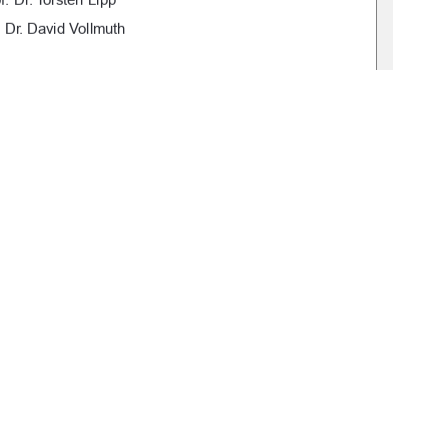
.  Dr. David Vollmuth
gbv:519-thesis2024-0187-2
1
0 °