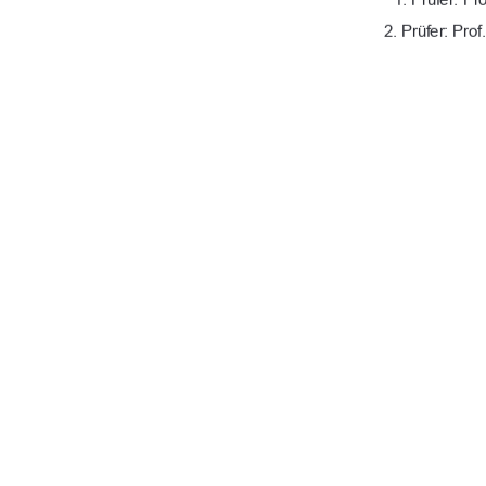
2. Prüfer: Prof
URN-Nr.: urn:nbn:de:
91%