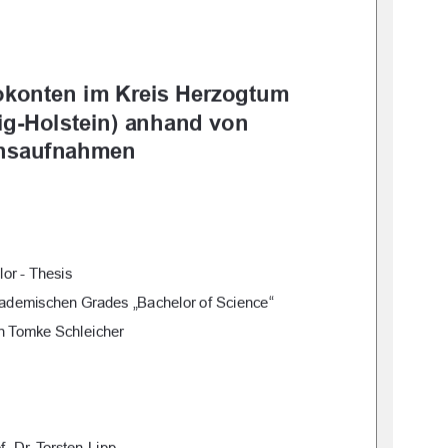
okonten im Kreis Herzogtum 
g-Holstein) anhand von 
onsaufnahmen
or - Thesis
kademischen Grades „Bachelor of Science“
on Tomke Schleicher
of. Dr. Torsten Lipp