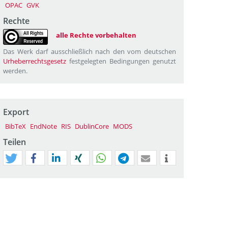
OPAC
GVK
Rechte
alle Rechte vorbehalten
Das Werk darf ausschließlich nach den vom deutschen
Urheberrechtsgesetz
festgelegten Bedingungen genutzt
werden.
Export
BibTeX
EndNote
RIS
DublinCore
MODS
Teilen
tweet
teilen
mitteilen
teilen
teilen
teilen
mail